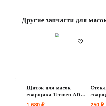
Другие запчасти для масо
я масок
Щиток для масок
Стекл
men TM
сварщика Tecmen ADF
сварщ
715/730
затем
1 680
₽
250
₽