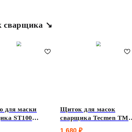
к сварщика ↘
о для маски
Щиток для масок
ика ST100
сварщика Tecmen TM
нение 11din
16 черный
1 680
₽