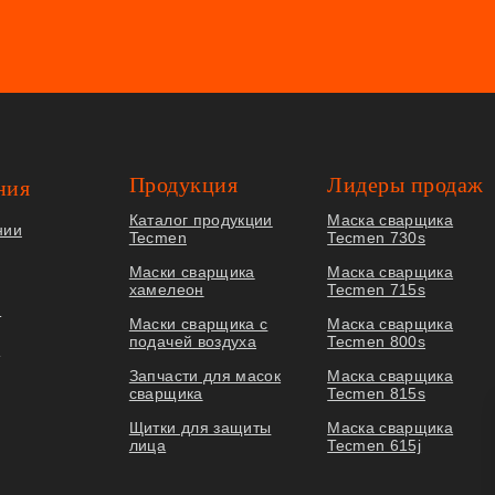
Продукция
Лидеры продаж
ния
Каталог продукции
Маска сварщика
нии
Tecmen
Tecmen 730s
Маски сварщика
Маска сварщика
хамелеон
Tecmen 715s
я
Маски сварщика с
Маска сварщика
подачей воздуха
Tecmen 800s
ы
Запчасти для масок
Маска сварщика
сварщика
Tecmen 815s
Щитки для защиты
Маска сварщика
лица
Tecmen 615j