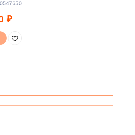
0547650
0
₽