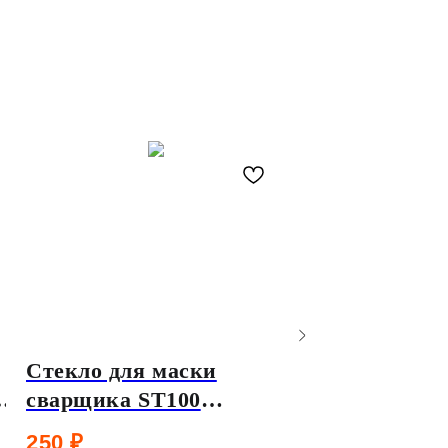
Стекло для маски
Защита лица 
сварщика ST100
1 125
₽
затемнение 12din
250
₽