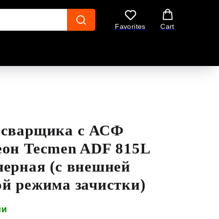
Favorites
Cart
 сварщика с АСФ
он Tecmen ADF 815L
ерная (с внешней
й режима зачистки)
ии