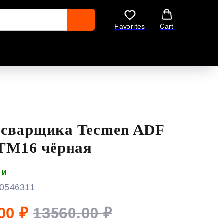
Favorites
Cart
 сварщика Tecmen ADF
 TM16 чёрная
ии
0546311
00
₽
13560,00
₽