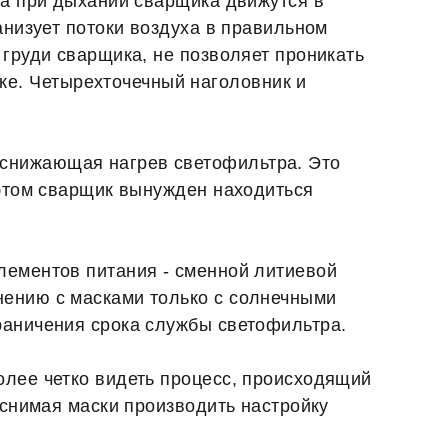
ха при дыхании сварщика движутся в
анизует потоки воздуха в правильном
 груди сварщика, не позволяет проникать
е. Четырехточечный наголовник и
 снижающая нагрев светофильтра. Это
 этом сварщик вынужден находиться
лементов питания - сменной литиевой
нению с масками только с солнечными
раничения срока службы светофильтра.
олее четко видеть процесс, происходящий
 снимая маски производить настройку