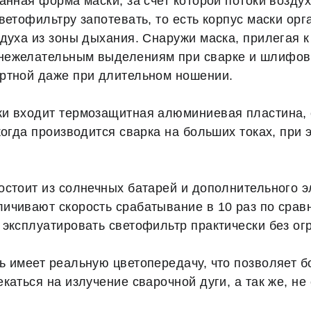
анная форма маски, за счет которой потоки возду
ветофильтру запотевать, то есть корпус маски орг
духа из зоны дыхания. Снаружи маска, прилегая к
нежелательным выделениям при сварке и шлифовк
ртной даже при длительном ношении.
ки входит термозащитная алюминиевая пластина,
когда производится сварка на больших токах, при
остоит из солнечных батарей и дополнительного э
ичивают скорость срабатывание в 10 раз по срав
 эксплуатировать светофильтр практически без ог
ь имеет реальную цветопередачу, что позволяет б
каться на излучение сварочной дуги, а так же, не