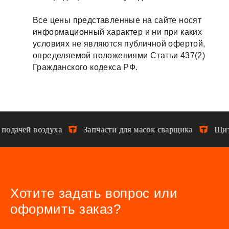
й
режима
Все цены представленные на сайте носят
зачистк
информационный характер и ни при каких
условиях не являются публичной офертой,
и)
определяемой положениями Статьи 437(2)
Гражданского кодекса РФ.
чей воздуха
Запчасти для масок сварщика
Щитки д
Хотите задать вопрос или
оформить заказ?