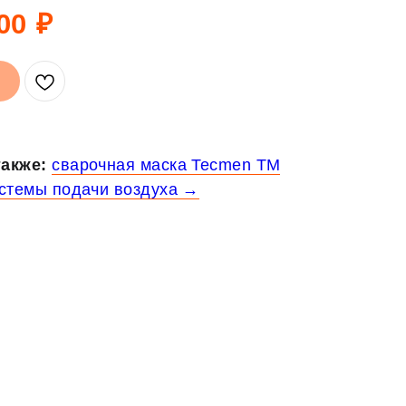
00
₽
акже:
сварочная маска Tecmen TM
истемы подачи воздуха →