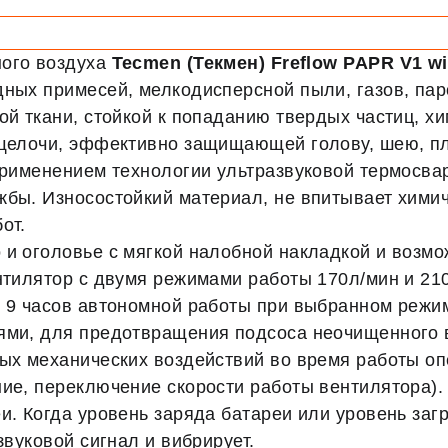
ного воздуха
Tecmen (Текмен) Freflow PAPR V1 w
ных примесей, мелкодисперсной пыли, газов, пар
ой ткани, стойкой к попаданию твердых частиц, х
 щелочи, эффективно защищающей голову, шею, пл
 применением технологии ультразвуковой термосва
жбы. Износостойкий материал, не впитывает хими
от.
и оголовье с мягкой налобной накладкой и возмо
ентилятор с двумя режимами работы 170л/мин и 21
е 9 часов автономной работы при выбранном режим
ями, для предотвращения подсоса неочищенного 
ных механических воздействий во время работы оп
ие, переключение скорости работы вентилятора). 
и. Когда уровень заряда батареи или уровень заг
звуковой сигнал и вибрирует.