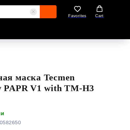
Favorites
Cart
ая маска Tecmen
w PAPR V1 with TM-H3
ии
0582650