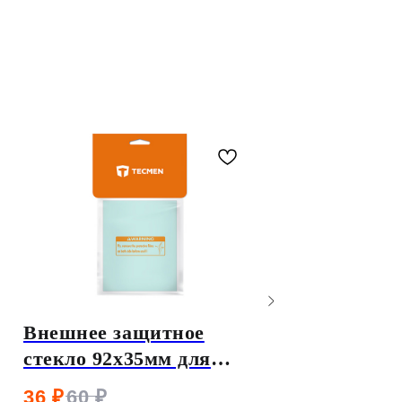
Внешнее защитное
Внутреннее з
стекло 92х35мм для
Стекло 95,7х5
ADF 110P
ADF715S
36
₽
60
₽
80
₽