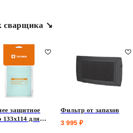
к сварщика ↘
ее защитное
Фильтр от запахов
о 133х114 для
3 995
₽