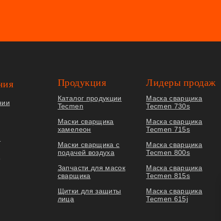
Продукция
Лидеры продаж
ния
Каталог продукции
Маска сварщика
нии
Tecmen
Tecmen 730s
Маски сварщика
Маска сварщика
хамелеон
Tecmen 715s
я
Маски сварщика с
Маска сварщика
подачей воздуха
Tecmen 800s
ы
Запчасти для масок
Маска сварщика
сварщика
Tecmen 815s
Щитки для защиты
Маска сварщика
лица
Tecmen 615j