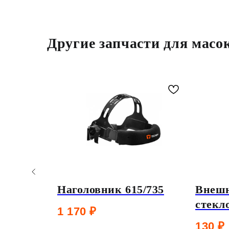
Другие запчасти для масо
головье
Наголовник 615/735
Внешн
сок
стекл
1 170
₽
men
ТМ16
130
₽