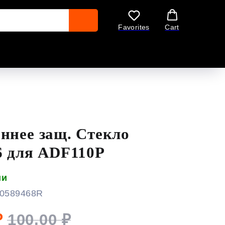
Favorites
Cart
ннее защ. Стекло
6 для ADF110P
ии
0589468R
₽
100,00
₽