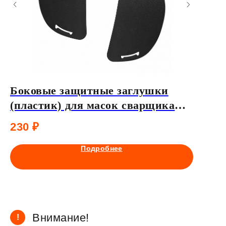
Боковые защитные заглушки
Внутр
(пластик) для масок сварщика
антиз
TM1000 (комплект 2шт)
ADF7
230
₽
130
₽
Подробнее
Внимание!
!