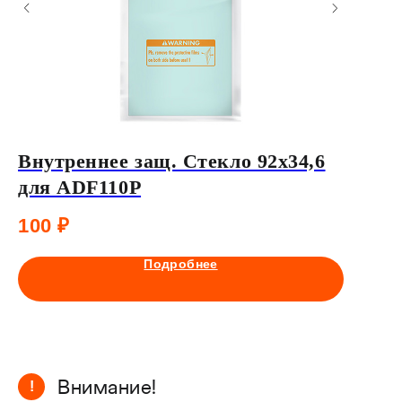
Внутреннее защ. Стекло 92х34,6
Нагол
для ADF110P
для м
TM15
100
₽
1 330
Подробнее
Внимание!
!