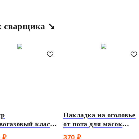
к сварщика ↘
тр
Накладка на оголовье
вогазовый класс
от пота для масок
ы A1B1E1K1 для
сварщика Tecmen TM
0
₽
370
₽