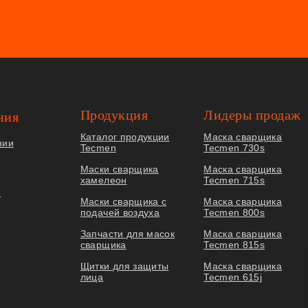
Продукция
Лидеры продаж
ния
Каталог продукции
Маска сварщика
нии
Tecmen
Tecmen 730s
Маски сварщика
Маска сварщика
хамелеон
Tecmen 715s
я
Маски сварщика с
Маска сварщика
подачей воздуха
Tecmen 800s
ы
Запчасти для масок
Маска сварщика
сварщика
Tecmen 815s
Щитки для защиты
Маска сварщика
лица
Tecmen 615j