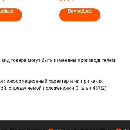
 системы подачи
1000
ха PAPR Tecmen
робнее
Подробнее
TM3 00
 вид товара могут быть изменены производителем
ят информационный характер и ни при каких
той, определяемой положениями Статьи 437(2)