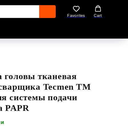
Favorites
Cart
 головы тканевая
 сварщика Tecmen TM
ля системы подачи
а PAPR
ии