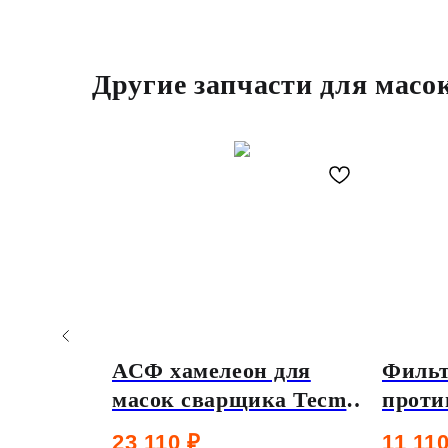
Другие запчасти для масо
 для
АСФ хамелеон для
Филь
ка Tecmen
масок сварщика Tecmen
проти
ешней
ADF 825S светофильтр
защит
23 110
₽
11 11