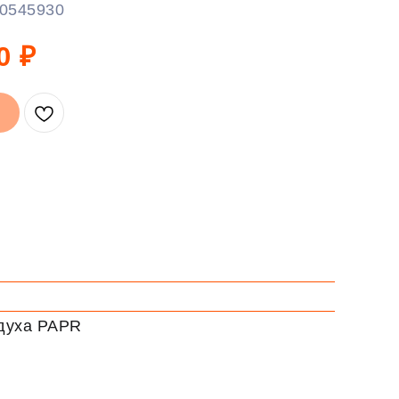
0545930
0
₽
здуха PAPR