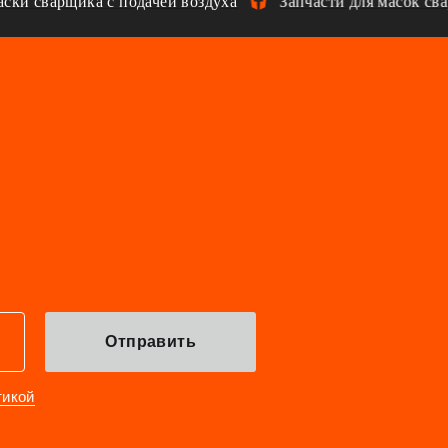
и сварщика с подачей воздуха
Запчасти для масок свар
Отправить
тикой