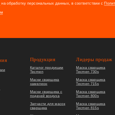
е
на обработку персональных данных, в соответствии с
Поли
ем
Продукция
Лидеры продаж
ния
Каталог продукции
Маска сварщика
нии
Tecmen
Tecmen 730s
Маски сварщика
Маска сварщика
хамелеон
Tecmen 715s
я
Маски сварщика с
Маска сварщика
подачей воздуха
Tecmen 800s
ы
Запчасти для масок
Маска сварщика
сварщика
Tecmen 815s