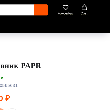
Favorites
Cart
овник PAPR
ии
0565631
0
₽