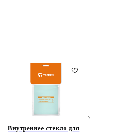
Внутреннее стекло для
Корпус систе