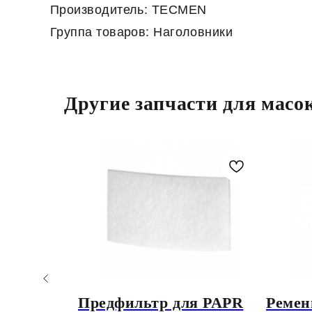
Производитель: TECMEN
Группа товаров: Наголовники
Другие запчасти для масо
щ.
Предфильтр для PAPR
Ремен