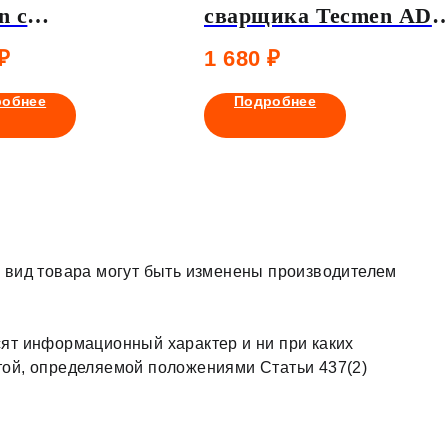
n с
сварщика Tecmen ADF
лической
735
₽
1 680
₽
ой для системы
и воздуха PAPR
робнее
Подробнее
 вид товара могут быть изменены производителем
ят информационный характер и ни при каких
той, определяемой положениями Статьи 437(2)