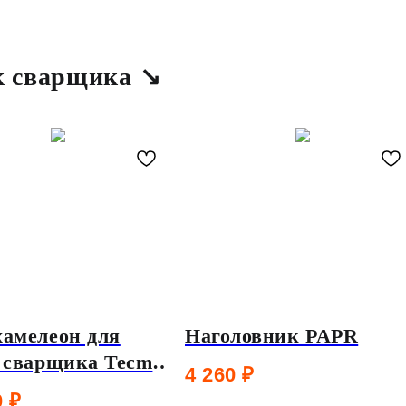
к сварщика ↘
амелеон для
Наголовник PAPR
 сварщика Tecmen
4 260
₽
15S светофильтр
0
₽