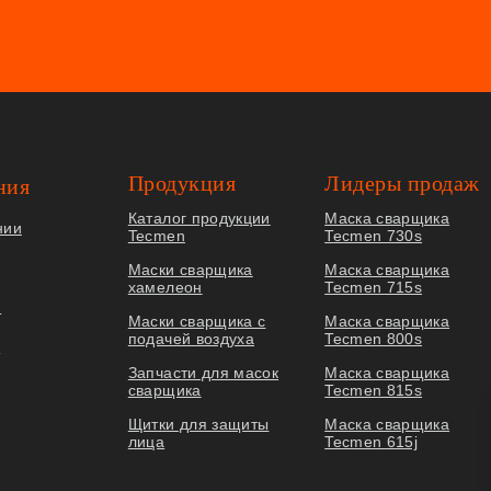
Продукция
Лидеры продаж
ния
Каталог продукции
Маска сварщика
нии
Tecmen
Tecmen 730s
Маски сварщика
Маска сварщика
хамелеон
Tecmen 715s
я
Маски сварщика с
Маска сварщика
подачей воздуха
Tecmen 800s
ы
Запчасти для масок
Маска сварщика
сварщика
Tecmen 815s
Щитки для защиты
Маска сварщика
лица
Tecmen 615j