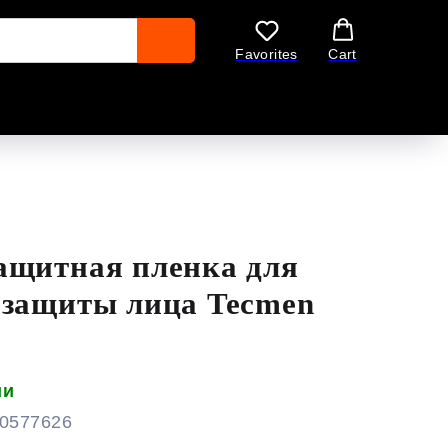
Favorites
Cart
ащитная пленка для
 защиты лица Tecmen
ии
0577626