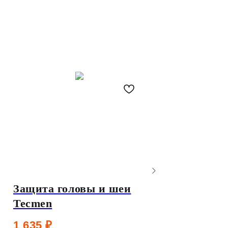
Защита головы и шеи
Рамка (держат
Tecmen
защитного сте
зачистки мас
1 635
₽
470
₽