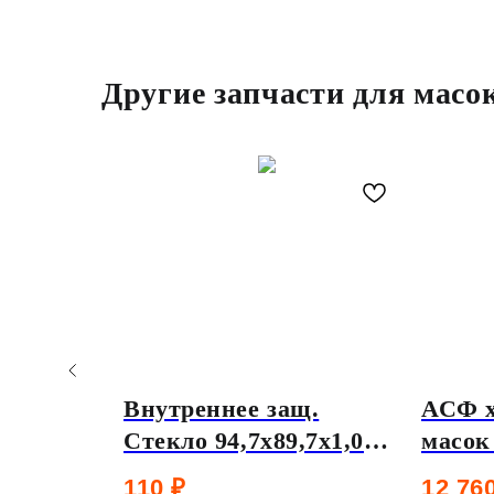
Другие запчасти для масо
DF740L
Внутреннее защ.
АСФ х
Стекло 94,7х89,7х1,0
масок
для ADF820S
ADF 7
110
₽
12 76