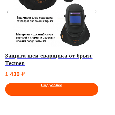
Защита шеи сварщика от брызг
Компл
Tecmen
23 71
1 430
₽
Подробнее