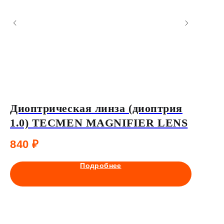
Диоптрическая линза (диоптрия
Внутр
1.0) TECMEN MAGNIFIER LENS
112,2
840
₽
185
₽
Подробнее