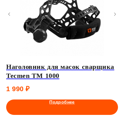
Наголовник для масок сварщика
Диопт
Tecmen TM 1000
2.5)
1 990
₽
840
₽
Подробнее