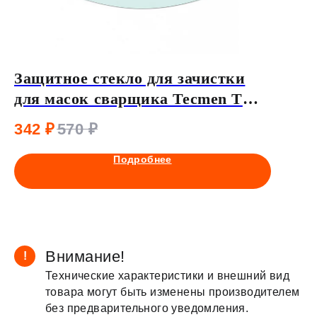
Защитное стекло для зачистки
Внутр
для масок сварщика Tecmen ТМ
мм с 
1000 224х131
ADF7
342
₽
570
₽
90
₽
1
Подробнее
Внимание!
!
Технические характеристики и внешний вид
товара могут быть изменены производителем
без предварительного уведомления.