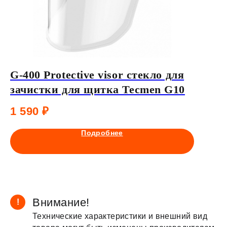
G-400 Protective visor стекло для
Внешн
зачистки для щитка Tecmen G10
115х1
1 590
₽
81
₽
1
Подробнее
Внимание!
!
Технические характеристики и внешний вид