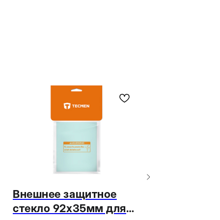
Внешнее защитное
Наголовник 6
стекло 92х35мм для
1 170
₽