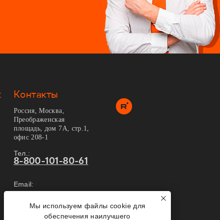
ж
Контакты
Россия, Москва,
Преображенская
площадь, дом 7А, стр.1,
офис 208-1
Тел.:
8-800-101-80-61
Email:
info@2tovarisha.ru
Мы используем файлы cookie для
Карта сайта
обеспечения наилучшего