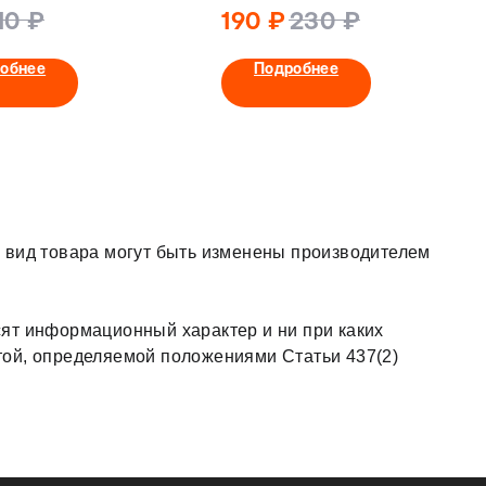
40L
антизапотеванием
10
₽
190
₽
230
₽
94.7 x 89.7 x 1.0 для
ADF820S
обнее
Подробнее
 вид товара могут быть изменены производителем
ят информационный характер и ни при каких
той, определяемой положениями Статьи 437(2)