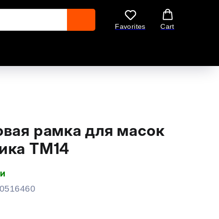
Favorites
Cart
овая рамка для масок
ика ТМ14
ии
0516460