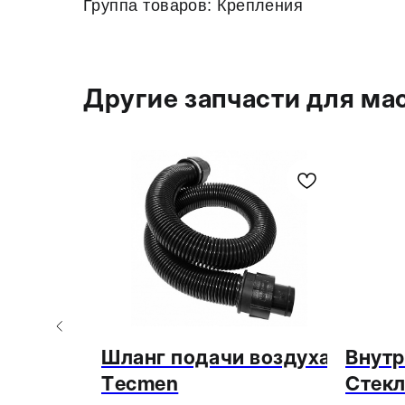
Группа товаров: Крепления
Другие запчасти для ма
сок
Шланг подачи воздуха
Внутр
cmen TM
Tecmen
Стекл