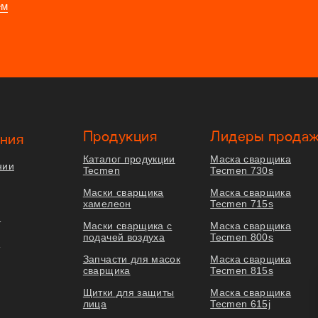
ем
Продукция
Лидеры прода
ния
Каталог продукции
Маска сварщика
нии
Tecmen
Tecmen 730s
Маски сварщика
Маска сварщика
хамелеон
Tecmen 715s
я
Маски сварщика с
Маска сварщика
подачей воздуха
Tecmen 800s
ы
Запчасти для масок
Маска сварщика
сварщика
Tecmen 815s
Щитки для защиты
Маска сварщика
лица
Tecmen 615j